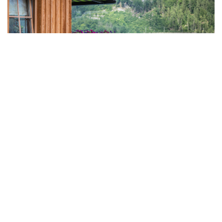
Naturbelassenes Holz zeigt immer wieder ein neues
Gesicht. Das sind gute Voraussetzungen für spannende
Gestaltungskonzepte von
Fassaden
.
Inhalte
Verbergen
1
Werkseitig vorvergraut behält Holz seinen Look
2
Variantenreiche Natur als architektonische Leitidee
3
Holzfassaden geprägt von Veränderungen