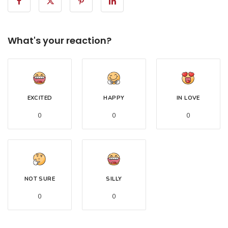
What's your reaction?
EXCITED
HAPPY
IN LOVE
0
0
0
NOT SURE
SILLY
0
0