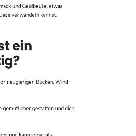
hmack und Geldbeutel etwas
e Oase verwandeln kannst.
t ein
ig?
 vor neugierigen Blicken, Wind
 gemütlicher gestalten und dich
ens und kann sogar als