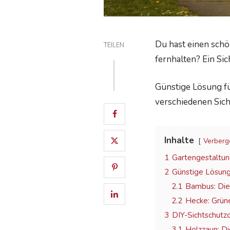
Du hast einen schö
TEILEN
fernhalten? Ein Sic
Günstige Lösung für
verschiedenen Sich
Inhalte
Verberg
1
Gartengestaltung
2
Günstige Lösung 
2.1
Bambus: Die 
2.2
Hecke: Grüne
3
DIY-Sichtschutz
3.1
Holzzaun: D