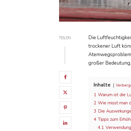
Die Luftfeuchtigke
TEILEN
trockener Luft kö
Atemwegsprobleme e
großer Bedeutung.
Inhalte
Verberg
1
Warum ist die L
2
Wie misst man di
3
Die Auswirkunge
4
Tipps zum Erhöhe
4.1
Verwendung 