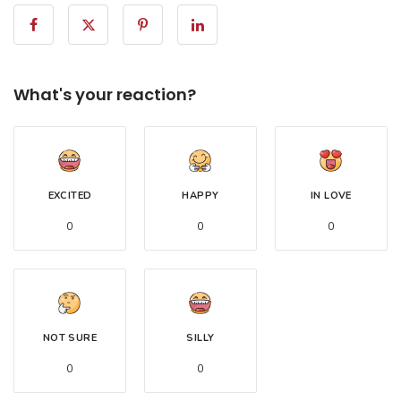
What's your reaction?
EXCITED
HAPPY
IN LOVE
0
0
0
NOT SURE
SILLY
0
0