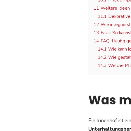
10.1
Pflege-Tip
11
Weitere Ideen 
11.1
Dekorative 
12
Wie integriers
13
Fazit: So kanns
14
FAQ: Häufig ge
14.1
Wie kann i
14.2
Wie gestal
14.3
Welche Pfl
Was ma
Ein Innenhof ist ei
Unterhaltungsber