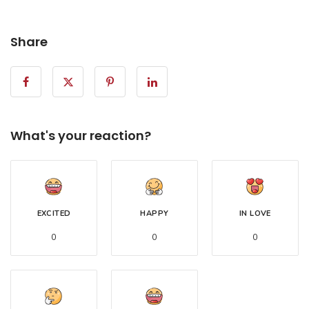
Share
What's your reaction?
EXCITED
HAPPY
IN LOVE
0
0
0