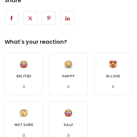
Share
What's your reaction?
EXCITED
HAPPY
IN LOVE
0
0
0
NOT SURE
SILLY
0
0