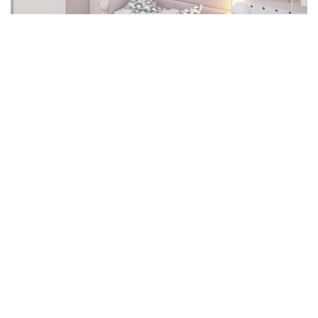
Ein kleines Kinderzimmer einzurichten kann eine
Herausforderung sein, aber mit den richtigen Tipps und
kreativen Ideen lässt sich auch der kleinste Raum optimal
gestalten.
Inhalte
Verbergen
1
Möbel optimal platzieren: So schaffst du mehr Platz
1.1
Hochbetten und multifunktionale Möbel als
Raumsparer
2
Kleine Kinderzimmer einrichten: Chaos vermeiden und
Ordnung bewahren