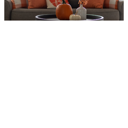
Im Herbst macht es vielen Menschen besonders
viel Spaß, sich neu einzurichten und mit (teilweise
kleinen, teilweise größeren) Accessoires dafür zu
sorgen, dass das Wohnambiente wieder ein wenig
gemütlicher wird.
Inhalte
Verbergen
1
5 Tipps für eine gemütliche Herbsteinrichtung