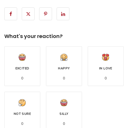
What's your reaction?
EXCITED
HAPPY
IN LOVE
0
0
0
NOT SURE
SILLY
0
0